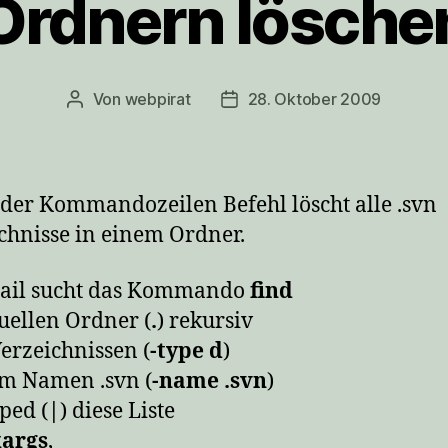
Ordnern lösche
Von
webpirat
28. Oktober 2009
Beitragsautor
Veröffentlichungsdatum
der Kommandozeilen Befehl löscht alle .svn
chnisse in einem Ordner.
tail sucht das Kommando
find
uellen Ordner (
.
) rekursiv
erzeichnissen (
-type d
)
m Namen .svn (
-name .svn
)
ped (
|
) diese Liste
args
,