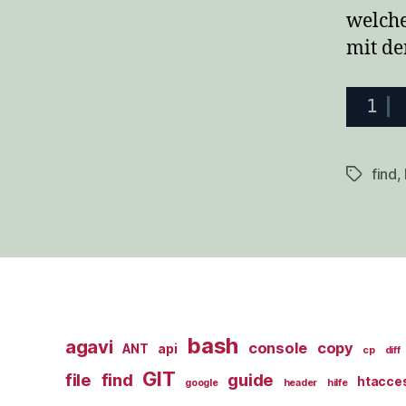
welche
mit de
1
find
,
Schlagwö
bash
agavi
console
copy
ANT
api
cp
diff
GIT
file
find
guide
htacce
google
header
hilfe