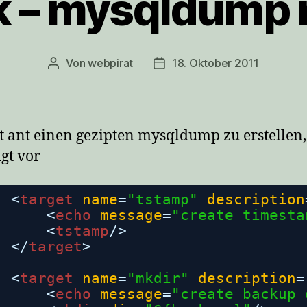
k – mysqldump 
Von
webpirat
18. Oktober 2011
Beitragsautor
Veröffentlichungsdatum
 ant einen gezipten mysqldump zu erstellen,
lgt vor
<
target
name
=
"tstamp"
description
<
echo
message
=
"create timesta
<
tstamp
/>
</
target
>
<
target
name
=
"mkdir"
description
=
<
echo
message
=
"create backup 