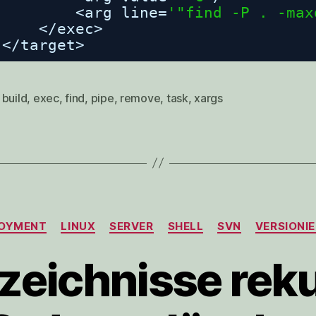
<arg line=
'"find -P . -max
<
/exec
>
<
/target
>
,
build
,
exec
,
find
,
pipe
,
remove
,
task
,
xargs
rter
Kategorien
OYMENT
LINUX
SERVER
SHELL
SVN
VERSIONI
zeichnisse rek