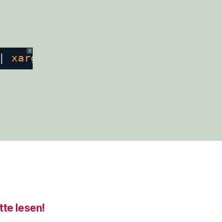
?
| 
xargs
-0 
rm
-rf
tte lesen!