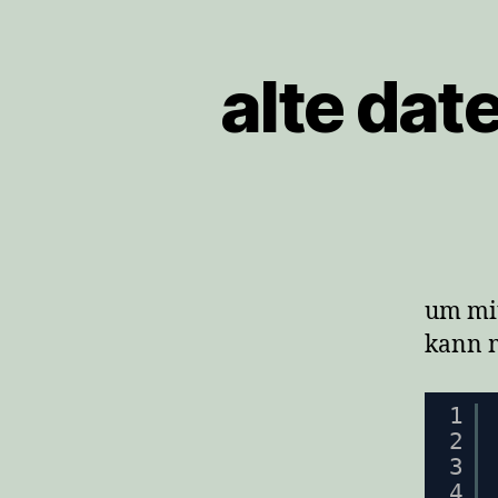
alte dat
um mit
kann m
1
2
3
4