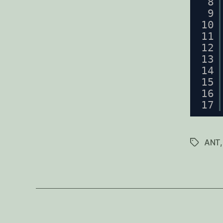
8
9
10
11
12
13
14
15
16
17
ANT
Schlagwö