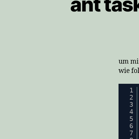
ant tas
um mit
wie fo
1
2
3
4
5
6
7