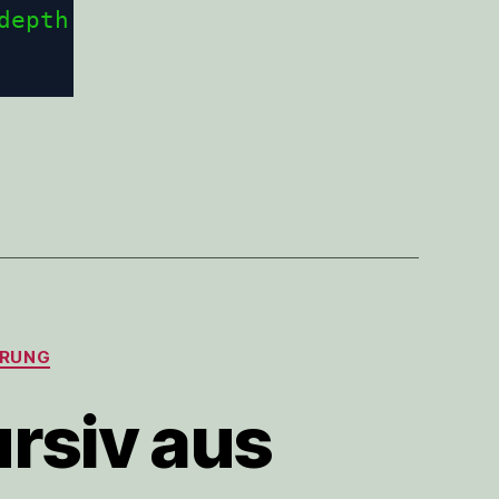
depth 1 -type f -ctime +4 -print0 
ERUNG
ursiv aus