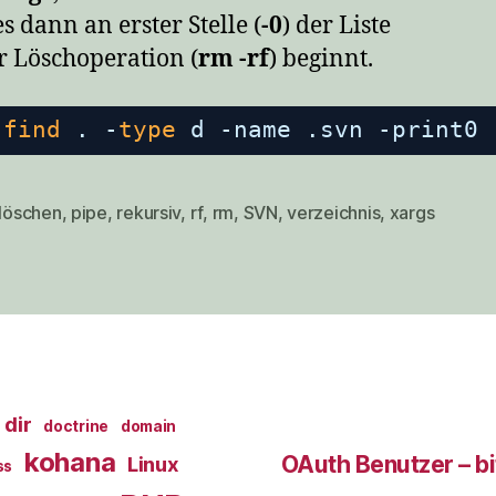
s dann an erster Stelle (
-0
) der Liste
r Löschoperation (
rm -rf
) beginnt.
find
. -
type
d -name .svn -print0 
löschen
,
pipe
,
rekursiv
,
rf
,
rm
,
SVN
,
verzeichnis
,
xargs
rter
dir
doctrine
domain
kohana
OAuth Benutzer – bi
Linux
ss