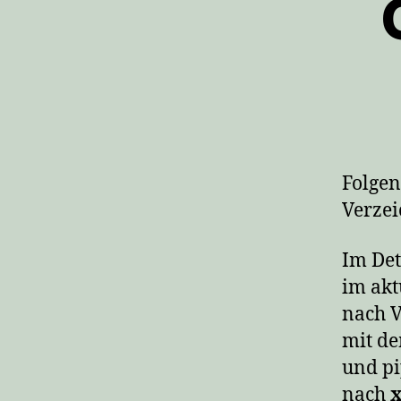
Folgen
Verzei
Im De
im akt
nach V
mit de
und pi
nach
x