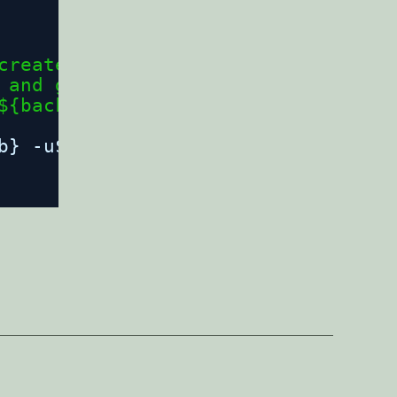
create db dump and gzip it - depen
 and gzip it"
/>
${backups}"
>
b} -u${db_user} -p${db_pass} | gzi