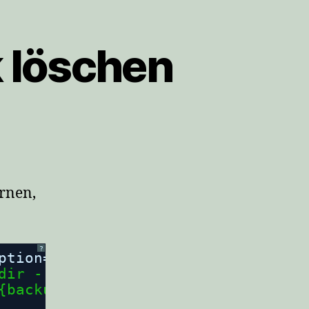
k löschen
ernen,
?
ption=
"dump cleanup - remove old b
dir - remove old db dumps"
/>
{backups}"
>