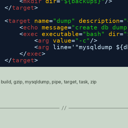
<
mkdir
dir
=
"${backups}"
/>
</
target
>
<
target
name
=
"dump"
description
=
"
<
echo
message
=
"create db dump
<
exec
executable
=
"bash"
dir
=
"
<
arg
value
=
"-c"
/>
<
arg
line='"mysqldump ${d
</
exec
>
</
target
>
,
build
,
gzip
,
mysqldump
,
pipe
,
target
,
task
,
zip
rter