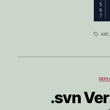
5
6
7
ANT
Schlagwö
DEPL
.svn Ver