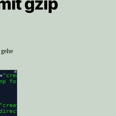
mit gzip
 gehe
?
=
"create timestamp for further usa
mp for further usage"
/>
"create backup directory"
>
directory"
/>