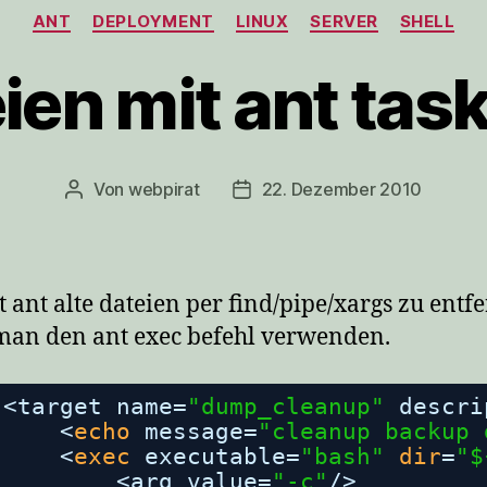
Kategorien
ANT
DEPLOYMENT
LINUX
SERVER
SHELL
eien mit ant tas
Von
webpirat
22. Dezember 2010
Beitragsautor
Veröffentlichungsdatum
 ant alte dateien per find/pipe/xargs zu entf
an den ant exec befehl verwenden.
<target name=
"dump_cleanup"
descri
<
echo
message=
"cleanup backup 
<
exec
executable=
"bash"
dir
=
"$
<arg value=
"-c"
/>