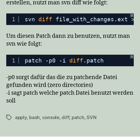
erstellen, nutzt man svn diff wie folgt:
?
1
svn 
diff
file_with_changes.ext > 
Um diesen Patch dann zu benutzen, nutzt man
svn wie folgt:
?
1
patch -p0 -i 
diff
.patch
-p0 sorgt dafür das die zu patchende Datei
gefunden wird (zero directories)
-i sagt patch welche patch Datei benutzt werden
soll
apply
,
bash
,
console
,
diff
,
patch
,
SVN
Schlagwörter