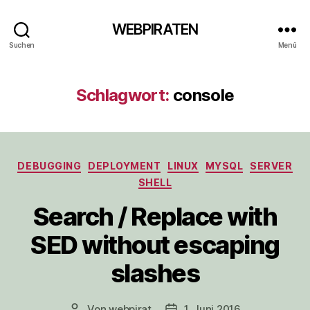
WEBPIRATEN
Suchen
Menü
Schlagwort:
console
Kategorien
DEBUGGING
DEPLOYMENT
LINUX
MYSQL
SERVER
SHELL
Search / Replace with
SED without escaping
slashes
Von
webpirat
1. Juni 2016
Beitragsautor
Veröffentlichungsdatum