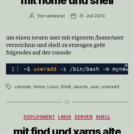
mit home und shell
Von
webpirat
31. Juli 2014
Beitragsautor
Veröffentlichungsdatum
um einen neuen user mit eigenem /home/user
verzeichnis und shell zu erzeugen geht
folgendes auf der console
?
1
~$ 
useradd
-s 
/bin/bash
-m mynewu
console
,
home
,
Linux
,
Shell
,
ubuntu
,
user
,
useradd
Schlagwörter
Kategorien
DEPLOYMENT
LINUX
SERVER
SHELL
mit find und xargs alte