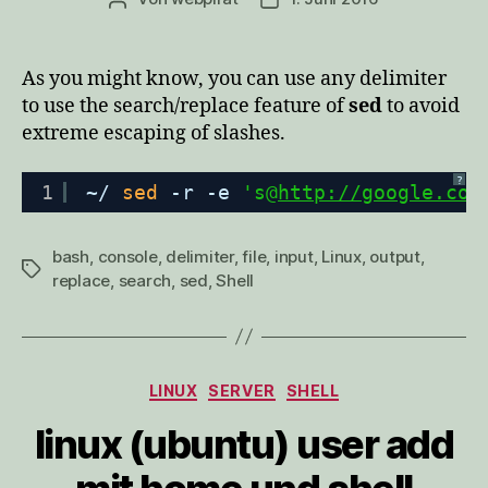
As you might know, you can use any delimiter
to use the search/replace feature of
sed
to avoid
extreme escaping of slashes.
?
1
~/ 
sed
-r -e 
's@
http://google.com
bash
,
console
,
delimiter
,
file
,
input
,
Linux
,
output
,
Schlagwörter
replace
,
search
,
sed
,
Shell
Kategorien
LINUX
SERVER
SHELL
linux (ubuntu) user add