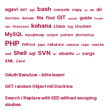
bash
agavi
dir
console
copy
ANT
api
cp
diff
GIT
file
find
guide
doctrine
domain
google
header
kohana
Linux
löschen
htaccess
log
hilfe
MySQL
mysqldump
output
pattern
photoshop
PHP
rekursiv
PHPUnit
pipe
remove
repo
rewrite
SVN
Shell
sql
ubuntu
xargs
sed
tar
url
XML
Zend
OAuth Benutzer – bitte lesen!
GET random Object mit Doctrine
Search / Replace with SED without escaping
slashes