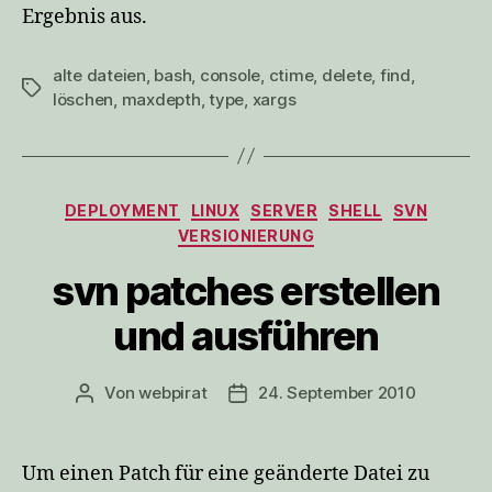
Ergebnis aus.
alte dateien
,
bash
,
console
,
ctime
,
delete
,
find
,
Schlagwörter
löschen
,
maxdepth
,
type
,
xargs
Kategorien
DEPLOYMENT
LINUX
SERVER
SHELL
SVN
VERSIONIERUNG
svn patches erstellen
und ausführen
Von
webpirat
24. September 2010
Beitragsautor
Veröffentlichungsdatum
Um einen Patch für eine geänderte Datei zu