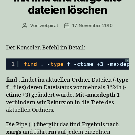
dateien löschen
Von
webpirat
17. November 2010
Beitragsautor
Veröffentlichungsdatum
Der Konsolen Befehl im Detail:
?
1
find
. -
type
f -ctime +3 -maxdept
find .
findet im aktuellen Ordner Dateien (
-type
f
– files) deren Dateistatus vor mehr als 3*24h (
-
ctime +3
) geändert wurde. Mit
-maxdepth 1
verhindern wir Rekursion in die Tiefe des
aktuellen Ordners.
Die Pipe (
|
) übergibt das find-Ergebnis nach
xargs
und führt
rm
auf jedem einzelnen