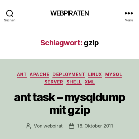
WEBPIRATEN
Suchen
Menü
Schlagwort:
gzip
Kategorien
ANT
APACHE
DEPLOYMENT
LINUX
MYSQL
SERVER
SHELL
XML
ant task – mysqldump
mit gzip
Von
webpirat
18. Oktober 2011
Beitragsautor
Veröffentlichungsdatum