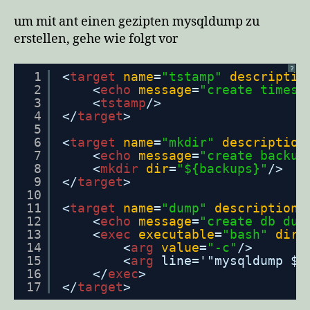
um mit ant einen gezipten mysqldump zu
erstellen, gehe wie folgt vor
?
1
<
target
name
=
"tstamp"
descriptio
2
<
echo
message
=
"create timest
3
<
tstamp
/>
4
</
target
>
5
6
<
target
name
=
"mkdir"
description
7
<
echo
message
=
"create backup
8
<
mkdir
dir
=
"${backups}"
/>
9
</
target
>
10
11
<
target
name
=
"dump"
description
=
12
<
echo
message
=
"create db dum
13
<
exec
executable
=
"bash"
dir
=
14
<
arg
value
=
"-c"
/>
15
<
arg
line='"mysqldump ${
16
</
exec
>
17
</
target
>