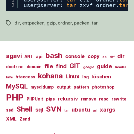
2
user@server: 
tar
zxvf ordner.
tar
.
dir
,
entpacken
,
gzip
,
ordner
,
packen
,
tar
Schlagwörter
bash
agavi
dir
console
copy
ANT
api
cp
diff
GIT
file
find
guide
doctrine
domain
google
header
kohana
Linux
löschen
htaccess
log
hilfe
MySQL
mysqldump
output
pattern
photoshop
PHP
rekursiv
PHPUnit
pipe
remove
repo
rewrite
SVN
Shell
sql
ubuntu
xargs
sed
tar
url
XML
Zend