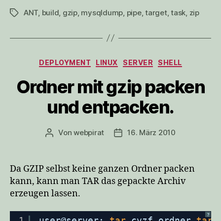
ANT
,
build
,
gzip
,
mysqldump
,
pipe
,
target
,
task
,
zip
Schlagwörter
Kategorien
DEPLOYMENT
LINUX
SERVER
SHELL
Ordner mit gzip packen
und entpacken.
Von
webpirat
16. März 2010
Beitragsautor
Veröffentlichungsdatum
Da GZIP selbst keine ganzen Ordner packen
kann, kann man TAR das gepackte Archiv
erzeugen lassen.
?
1
user@server: 
tar
cvzf ordner.
tar
.