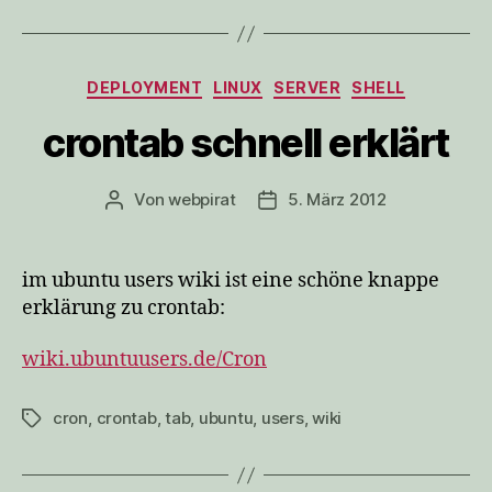
Kategorien
DEPLOYMENT
LINUX
SERVER
SHELL
crontab schnell erklärt
Von
webpirat
5. März 2012
Beitragsautor
Veröffentlichungsdatum
im ubuntu users wiki ist eine schöne knappe
erklärung zu crontab:
wiki.ubuntuusers.de/Cron
cron
,
crontab
,
tab
,
ubuntu
,
users
,
wiki
Schlagwörter