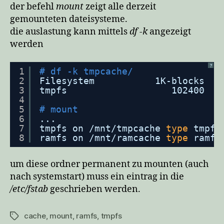
der befehl
mount
zeigt alle derzeit
gemounteten dateisysteme.
die auslastung kann mittels
df -k
angezeigt
werden
?
1
# df -k tmpcache/
2
Filesystem           1K-blocks   
3
tmpfs                   102400   
4
5
# mount
6
...
7
tmpfs on 
/mnt/tmpcache
type
tmpfs
8
ramfs on 
/mnt/ramcache
type
ramfs
um diese ordner permanent zu mounten (auch
nach systemstart) muss ein eintrag in die
/etc/fstab
geschrieben werden.
cache
,
mount
,
ramfs
,
tmpfs
Schlagwörter