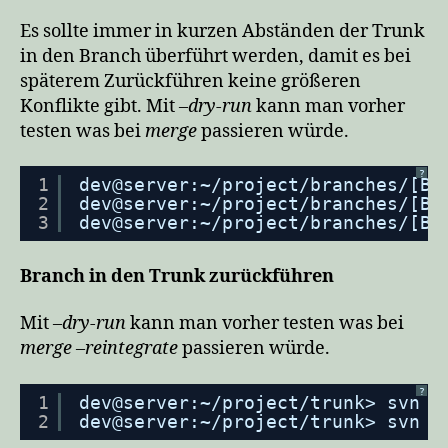
Es sollte immer in kurzen Abständen der Trunk
in den Branch überführt werden, damit es bei
späterem Zurückführen keine größeren
Konflikte gibt. Mit
–dry-run
kann man vorher
testen was bei
merge
passieren würde.
?
1
dev@server:~
/project/branches/
[BR
2
dev@server:~
/project/branches/
[BR
3
dev@server:~
/project/branches/
[BR
Branch in den Trunk zurückführen
Mit
–dry-run
kann man vorher testen was bei
merge –reintegrate
passieren würde.
?
1
dev@server:~
/project/trunk
> svn m
2
dev@server:~
/project/trunk
> svn m