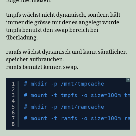
folgendermaßen:
tmpfs wächst nicht dynamisch, sondern hält
immer die grösse mit der es angelegt wurde.
tmpfs benutzt den swap bereich bei
überladung.
ramfs wächst dynamisch und kann sämtlichen
speicher aufbrauchen.
ramfs benutzt keinen swap.
?
1
# mkdir -p /mnt/tmpcache
2
3
# mount -t tmpfs -o size=100m tmp
4
5
# mkdir -p /mnt/ramcache
6
7
# mount -t ramfs -o size=100m ram
8