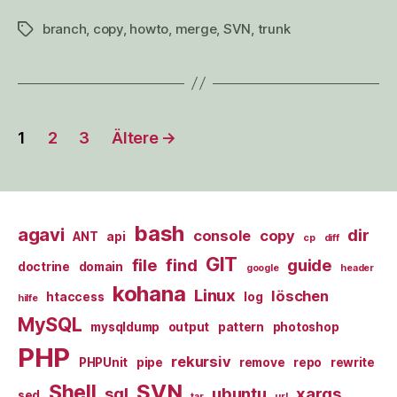
branch
,
copy
,
howto
,
merge
,
SVN
,
trunk
Schlagwörter
Seitennummerierung
1
2
3
Ältere
→
der
Beiträge
bash
agavi
dir
console
copy
ANT
api
cp
diff
GIT
file
find
guide
doctrine
domain
google
header
kohana
Linux
löschen
htaccess
log
hilfe
MySQL
mysqldump
output
pattern
photoshop
PHP
rekursiv
PHPUnit
pipe
remove
repo
rewrite
SVN
Shell
sql
ubuntu
xargs
sed
tar
url