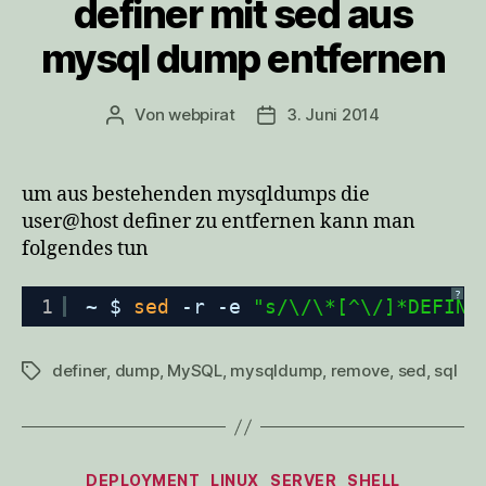
definer mit sed aus
mysql dump entfernen
Von
webpirat
3. Juni 2014
Beitragsautor
Veröffentlichungsdatum
um aus bestehenden mysqldumps die
user@host definer zu entfernen kann man
folgendes tun
?
1
~ $ 
sed
-r -e 
"s/\/\*[^\/]*DEFINE
definer
,
dump
,
MySQL
,
mysqldump
,
remove
,
sed
,
sql
Schlagwörter
Kategorien
DEPLOYMENT
LINUX
SERVER
SHELL