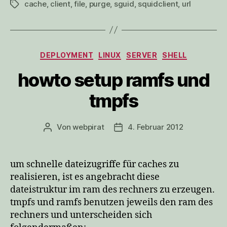
cache
,
client
,
file
,
purge
,
sguid
,
squidclient
,
url
Schlagwörter
Kategorien
DEPLOYMENT
LINUX
SERVER
SHELL
howto setup ramfs und
tmpfs
Von
webpirat
4. Februar 2012
Beitragsautor
Veröffentlichungsdatum
um schnelle dateizugriffe für caches zu
realisieren, ist es angebracht diese
dateistruktur im ram des rechners zu erzeugen.
tmpfs und ramfs benutzen jeweils den ram des
rechners und unterscheiden sich