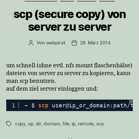
scp (secure copy) von
server zu server
Von
webpirat
28. März 2014
Beitragsautor
Veröffentlichungsdatum
um schnell (ohne evtl. nfs mount flaschenhälse)
dateien von server zu server zu kopieren, kann
man scp benutzen.
auf dem ziel server einloggen und:
?
1
~ $ 
scp
user@ip_or_domain:path
/to
copy
,
cp
,
dir
,
domain
,
file
,
ip
,
remote
,
scp
Schlagwörter