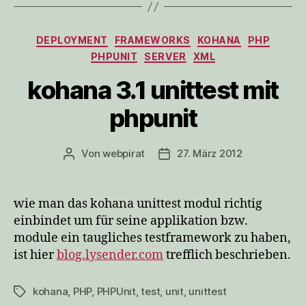
Kategorien
DEPLOYMENT
FRAMEWORKS
KOHANA
PHP
PHPUNIT
SERVER
XML
kohana 3.1 unittest mit
phpunit
Von
webpirat
27. März 2012
Beitragsautor
Veröffentlichungsdatum
wie man das kohana unittest modul richtig
einbindet um für seine applikation bzw.
module ein taugliches testframework zu haben,
ist hier
blog.lysender.com
trefflich beschrieben.
kohana
,
PHP
,
PHPUnit
,
test
,
unit
,
unittest
Schlagwörter