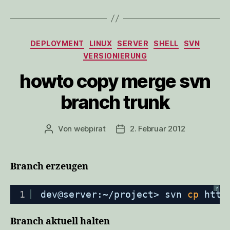
Kategorien
DEPLOYMENT
LINUX
SERVER
SHELL
SVN
VERSIONIERUNG
howto copy merge svn
branch trunk
Von
webpirat
2. Februar 2012
Beitragsautor
Veröffentlichungsdatum
Branch erzeugen
?
1
dev@server:~
/project
> svn 
cp
http
Branch aktuell halten