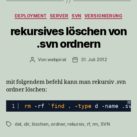
Kategorien
DEPLOYMENT
SERVER
SVN
VERSIONIERUNG
rekursives löschen von
.svn ordnern
Von
webpirat
31. Juli 2012
Beitragsautor
Veröffentlichungsdatum
mit folgendem befehl kann man rekursiv .svn
ordner löschen:
?
1
rm
-rf `
find
. -
type
d -name .svn
del
,
dir
,
löschen
,
ordner
,
rekursiv
,
rf
,
rm
,
SVN
Schlagwörter