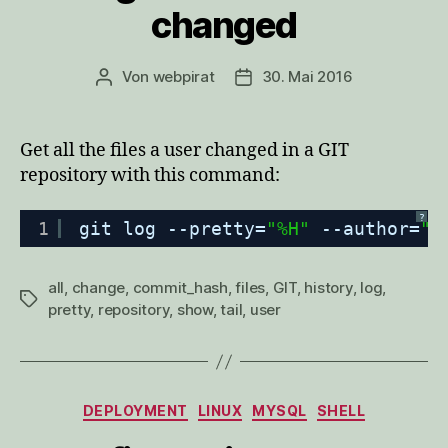
changed
Von
webpirat
30. Mai 2016
Beitragsautor
Veröffentlichungsdatum
Get all the files a user changed in a GIT
repository with this command:
?
1
git log --pretty=
"%H"
--author=
"g
all
,
change
,
commit_hash
,
files
,
GIT
,
history
,
log
,
Schlagwörter
pretty
,
repository
,
show
,
tail
,
user
Kategorien
DEPLOYMENT
LINUX
MYSQL
SHELL