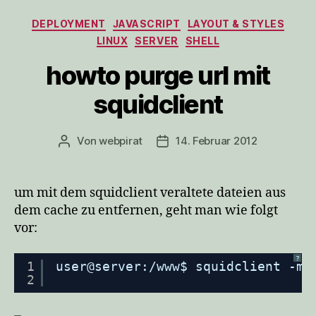
Kategorien
DEPLOYMENT
JAVASCRIPT
LAYOUT & STYLES
LINUX
SERVER
SHELL
howto purge url mit
squidclient
Von
webpirat
14. Februar 2012
Beitragsautor
Veröffentlichungsdatum
um mit dem squidclient veraltete dateien aus
dem cache zu entfernen, geht man wie folgt
vor:
?
1
user@server:
/www
$ squidclient -m 
2