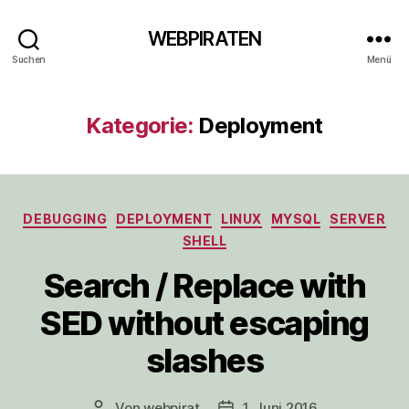
WEBPIRATEN
Suchen
Menü
Kategorie:
Deployment
Kategorien
DEBUGGING
DEPLOYMENT
LINUX
MYSQL
SERVER
SHELL
Search / Replace with
SED without escaping
slashes
Von
webpirat
1. Juni 2016
Beitragsautor
Veröffentlichungsdatum