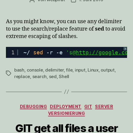
As you might know, you can use any delimiter
to use the search/replace feature of
sed
to avoid
extreme escaping of slashes.
?
1
~/ 
sed
-r -e 
's@
http://google.com
bash
,
console
,
delimiter
,
file
,
input
,
Linux
,
output
,
Schlagwörter
replace
,
search
,
sed
,
Shell
Kategorien
DEBUGGING
DEPLOYMENT
GIT
SERVER
VERSIONIERUNG
GIT get all files a user