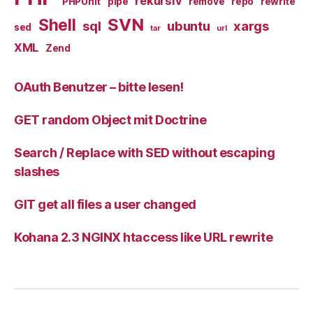
rekursiv
PHPUnit
pipe
remove
repo
rewrite
SVN
Shell
sql
ubuntu
xargs
sed
tar
url
XML
Zend
OAuth Benutzer – bitte lesen!
GET random Object mit Doctrine
Search / Replace with SED without escaping
slashes
GIT get all files a user changed
Kohana 2.3 NGINX htaccess like URL rewrite