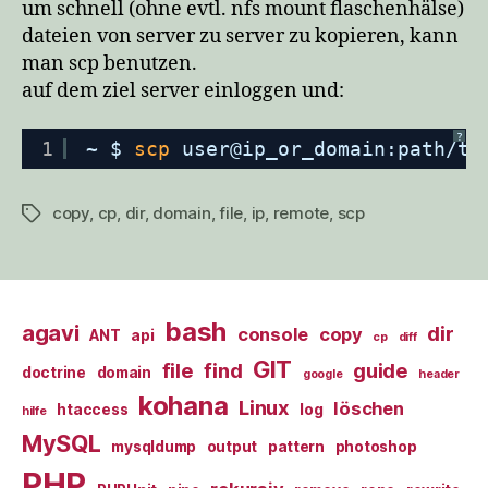
um schnell (ohne evtl. nfs mount flaschenhälse)
dateien von server zu server zu kopieren, kann
man scp benutzen.
auf dem ziel server einloggen und:
?
1
~ $ 
scp
user@ip_or_domain:path
/to
copy
,
cp
,
dir
,
domain
,
file
,
ip
,
remote
,
scp
Schlagwörter
bash
agavi
dir
console
copy
ANT
api
cp
diff
GIT
file
find
guide
doctrine
domain
google
header
kohana
Linux
löschen
htaccess
log
hilfe
MySQL
mysqldump
output
pattern
photoshop
PHP