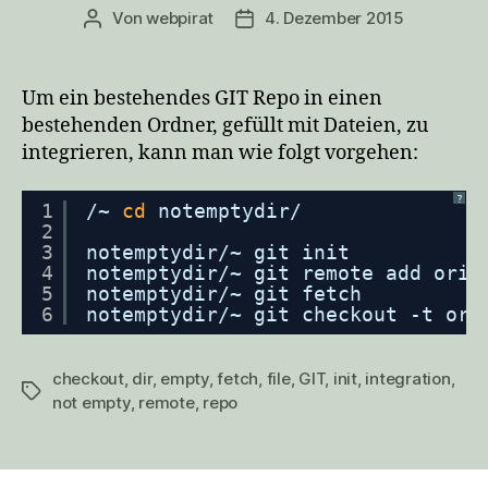
Von
webpirat
4. Dezember 2015
Beitragsautor
Veröffentlichungsdatum
Um ein bestehendes GIT Repo in einen
bestehenden Ordner, gefüllt mit Dateien, zu
integrieren, kann man wie folgt vorgehen:
?
1
/~ 
cd
notemptydir/
2
3
notemptydir/~ git init
4
notemptydir/~ git remote add orig
5
notemptydir/~ git fetch
6
notemptydir/~ git checkout -t ori
checkout
,
dir
,
empty
,
fetch
,
file
,
GIT
,
init
,
integration
,
Schlagwörter
not empty
,
remote
,
repo