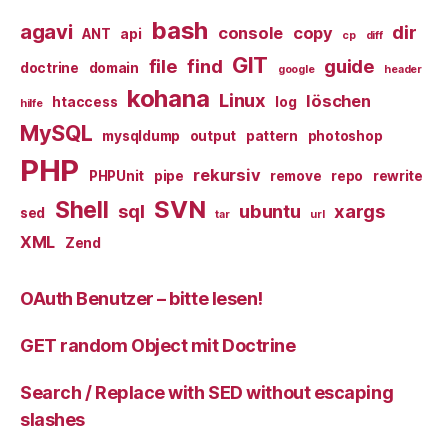
bash
agavi
dir
console
copy
ANT
api
cp
diff
GIT
file
find
guide
doctrine
domain
google
header
kohana
Linux
löschen
htaccess
log
hilfe
MySQL
mysqldump
output
pattern
photoshop
PHP
rekursiv
PHPUnit
pipe
remove
repo
rewrite
SVN
Shell
sql
ubuntu
xargs
sed
tar
url
XML
Zend
OAuth Benutzer – bitte lesen!
GET random Object mit Doctrine
Search / Replace with SED without escaping
slashes