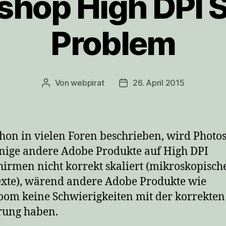
shop High DPI S
Problem
Von
webpirat
26. April 2015
Beitragsautor
Veröffentlichungsdatum
hon in vielen Foren beschrieben, wird Photo
nige andere Adobe Produkte auf High DPI
hirmen nicht korrekt skaliert (mikroskopisch
xte), wärend andere Adobe Produkte wie
oom keine Schwierigkeiten mit der korrekten
rung haben.