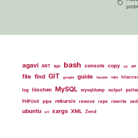
Schlagwö
prob
bash
agavi
console
copy
ANT
api
cp
diff
GIT
file
find
guide
htacce
google
header
hilfe
MySQL
löschen
log
mysqldump
output
patte
rekursiv
PHPUnit
pipe
remove
repo
rewrite
sed
ubuntu
xargs
XML
Zend
url