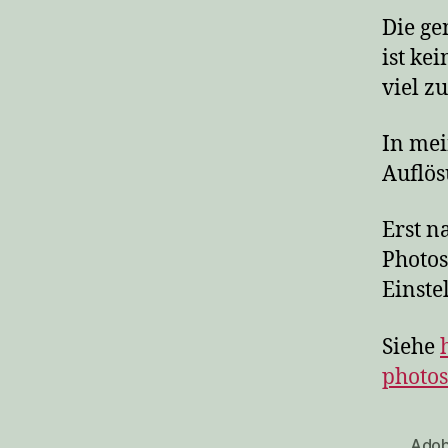
Die ge
ist ke
viel z
In mei
Auflös
Erst n
Photos
Einste
Siehe
photos
Ado