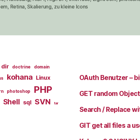
rter
lem
,
Retina
,
Skalierung
,
zu kleine Icons
dir
doctrine
domain
kohana
OAuth Benutzer – bi
Linux
ss
PHP
rn
photoshop
GET random Object 
SVN
Shell
sql
tar
Search / Replace w
GIT get all files a 