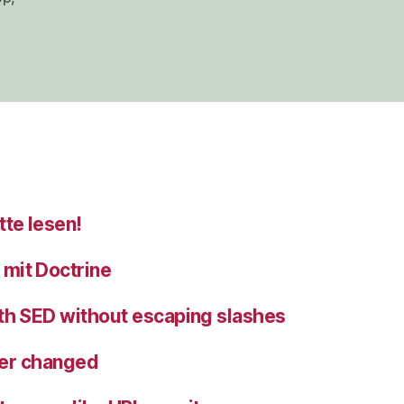
tte lesen!
mit Doctrine
ith SED without escaping slashes
user changed