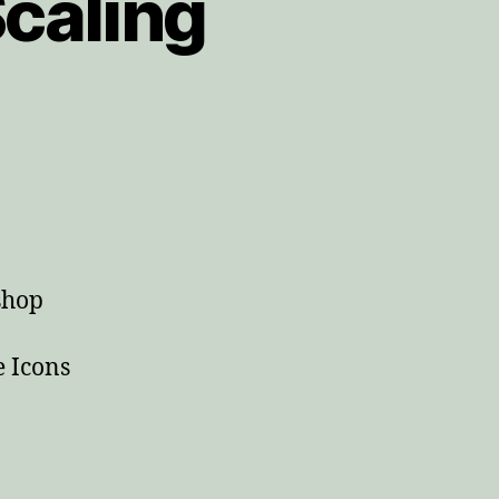
caling
shop
e Icons