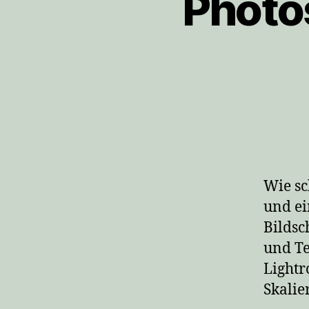
Photo
Wie sc
und ei
Bildsc
und Te
Lightr
Skalie