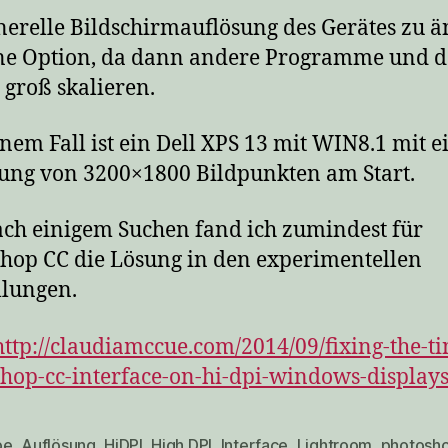
nerelle Bildschirmauflösung des Gerätes zu ä
ine Option, da dann andere Programme und d
u groß skalieren.
nem Fall ist ein Dell XPS 13 mit WIN8.1 mit e
ung von 3200×1800 Bildpunkten am Start.
ach einigem Suchen fand ich zumindest für
hop CC die Lösung in den experimentellen
llungen.
http://claudiamccue.com/2014/09/fixing-the-ti
hop-cc-interface-on-hi-dpi-windows-displays
be
,
Auflösung
,
HiDPI
,
High DPI
,
Interface
,
Lightroom
,
photosh