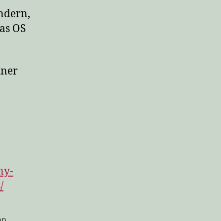
ndern,
as OS
iner
ny-
/
op
,