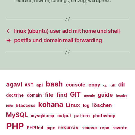
redirect
,
rewrite
,
settings
,
umzug
,
wordpress
←
linux (ubuntu) user add mit home und shell
→
postfix und domain mail forwarding
bash
agavi
dir
console
copy
ANT
api
cp
diff
GIT
file
find
guide
doctrine
domain
google
header
kohana
Linux
löschen
htaccess
log
hilfe
MySQL
mysqldump
output
pattern
photoshop
PHP
rekursiv
PHPUnit
pipe
remove
repo
rewrite